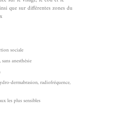
ée sur le visage, le cou et le
insi que sur différentes zones du
x
tion sociale
 sans anesthésie
n
hydro-dermabrasion, radiofréquence,
ux les plus sensibles