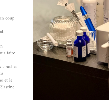
 un coup
al.
on
our faire
e
es couches
ns
ne et le
élastine