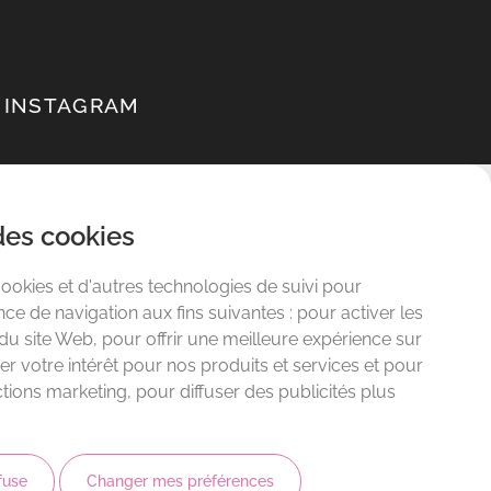
INSTAGRAM
FACEBOOK
des cookies
cookies et d'autres technologies de suivi pour
ce de navigation aux fins suivantes :
pour activer les
 du site Web
,
pour offrir une meilleure expérience sur
r votre intérêt pour nos produits et services et pour
ctions marketing
,
pour diffuser des publicités plus
fuse
Changer mes préférences