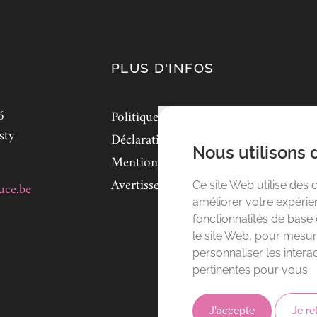
PLUS D'INFOS
6
Politique de cookies
sty
Déclaration de confidentialité
Nous utilisons 
Mentions légales
Avertissement
uce.be
Ce site Web utilise des 
améliorer votre expérien
fonctionnalités de base
le site Web
,
pour mesure
personnaliser les intera
pertinentes pour vous
.
J'accepte
Je re